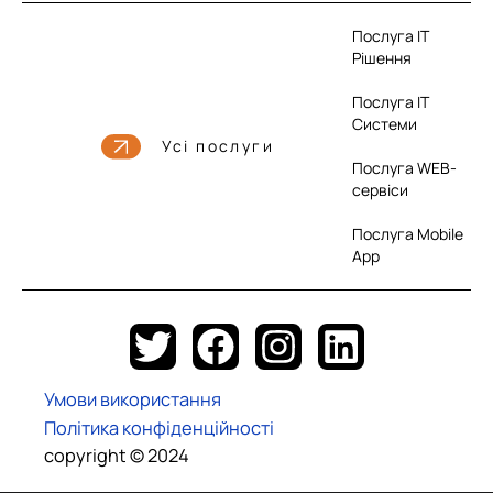
Послуга IT
Рішення
Послуга IT
Системи
Усі послуги
Послуга WEB-
сервіси
Послуга Mobile
App
T
F
I
L
w
a
n
i
Умови використання
i
c
s
n
Політика конфіденційності
t
e
t
k
copyright © 2024
t
b
a
e