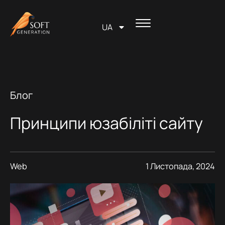
Перейти
вмісту
до
UA
вмісту
Блог
Принципи юзабіліті сайту
Web
1 Листопада, 2024