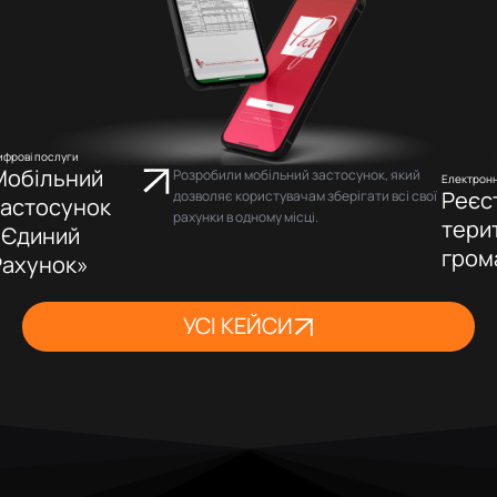
ифрові послуги
Мобільний
Розробили мобільний застосунок, який
Електрон
Реєс
дозволяє користувачам зберігати всі свої
застосунок
рахунки в одному місці.
тери
«Єдиний
гром
Рахунок»
УСІ КЕЙСИ