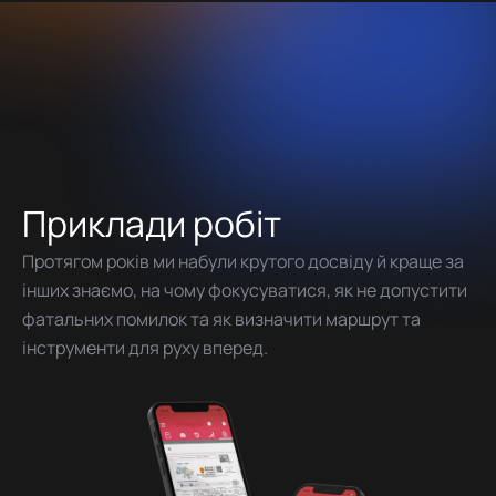
Приклади робіт
Протягом років ми набули крутого досвіду й краще за
інших знаємо, на чому фокусуватися, як не допустити
фатальних помилок та як визначити маршрут та
інструменти для руху вперед.