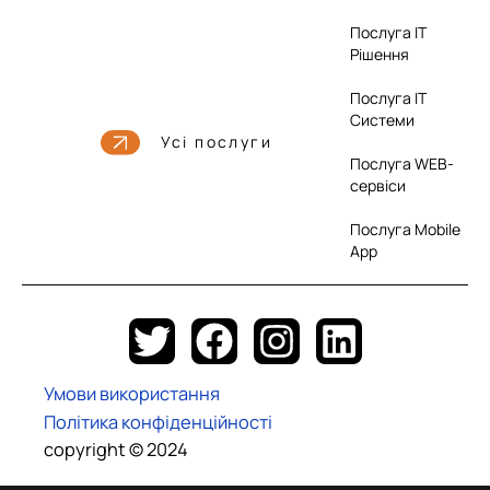
Послуга IT
Рішення
Послуга IT
Системи
Усі послуги
Послуга WEB-
сервіси
Послуга Mobile
App
T
F
I
L
w
a
n
i
Умови використання
i
c
s
n
Політика конфіденційності
t
e
t
k
copyright © 2024
t
b
a
e