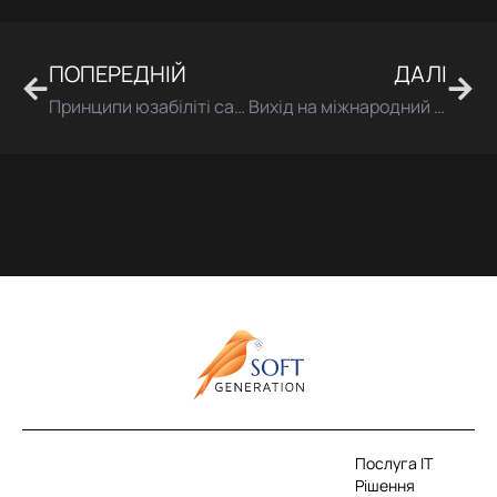
ПОПЕРЕДНІЙ
ДАЛІ
Попер
Дал
Принципи юзабіліті сайту
Вихід на міжнародний ринок
Послуга IT
Рішення