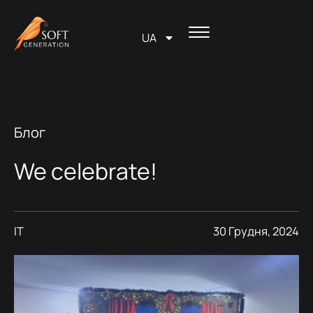
Перейти
вмісту
до
UA
вмісту
Блог
We celebrate!
IT
30 Грудня, 2024