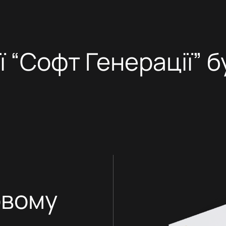
 “Софт Генерації” б
овому