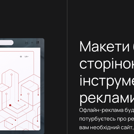
Макети 
сторіно
інструм
реклам
Офлайн-реклама буде
потурбуєтесь про реп
вам необхідний сайт