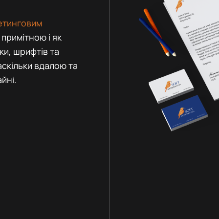
етинговим
 примітною і як
ки, шрифтів та
аскільки вдалою та
йні.