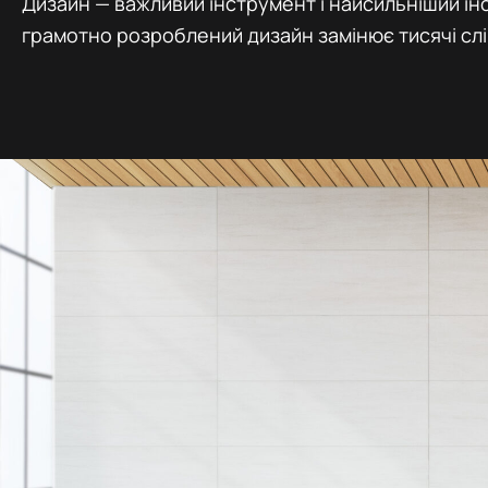
Дизайн — важливий інструмент і найсильніший ін
грамотно розроблений дизайн замінює тисячі слі